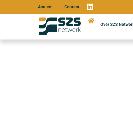
Actueel
Contact
Over SZS Netwer