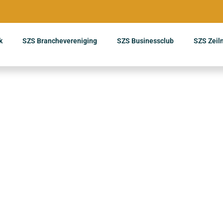
k
SZS Branchevereniging
SZS Businessclub
SZS Zeil